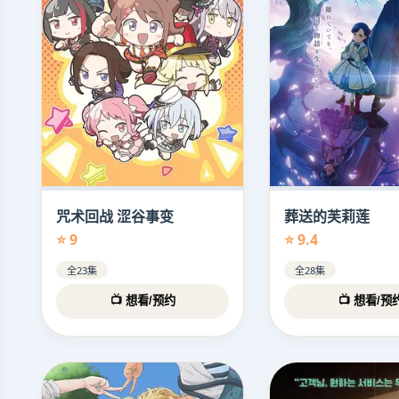
咒术回战 涩谷事变
葬送的芙莉莲
⭐ 9
⭐ 9.4
全23集
全28集
📺 想看/预约
📺 想看/预