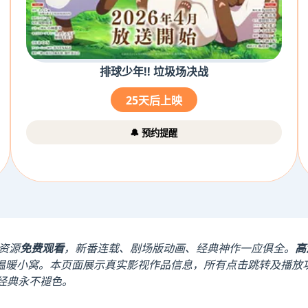
排球少年!! 垃圾场决战
25天后上映
🔔 预约提醒
资源
免费观看
，新番连载、剧场版动画、经典神作一应俱全。
高
温暖小窝。本页面展示真实影视作品信息，所有点击跳转及播放
，经典永不褪色。