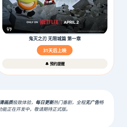
鬼灭之刃 无限城篇 第一章
31天后上映
🔔 预约提醒
清画质
极致体验，
每日更新
热门番剧，全程
无广告
畅
功能正在开发中，敬请期待正式版。