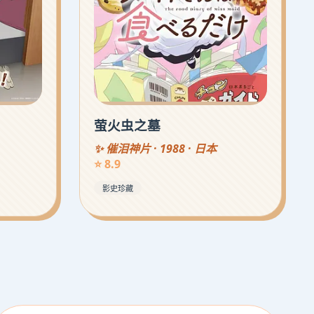
萤火虫之墓
✨ 催泪神片 · 1988 · 日本
⭐ 8.9
影史珍藏