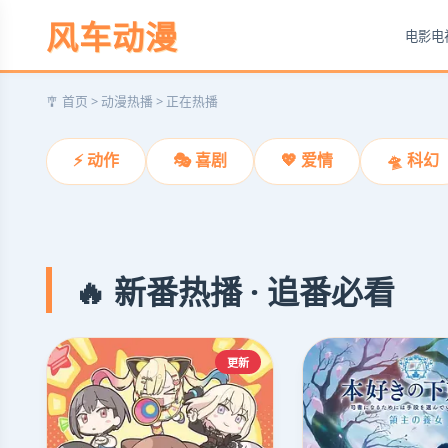
风车动漫
电影
电
葬送的芙莉莲
🎐 首页 > 动漫热播 > 正在热播
寿命论奇幻催泪，治愈之旅
⚡ 动作
🎭 喜剧
💖 爱情
🛸 科幻
立即观看
❮
🔥 新番热播 · 追番必看
更新