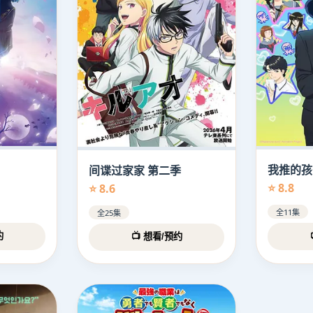
我推的孩
间谍过家家 第二季
⭐ 8.8
⭐ 8.6
全11集
全25集
约
📺 想看/预约