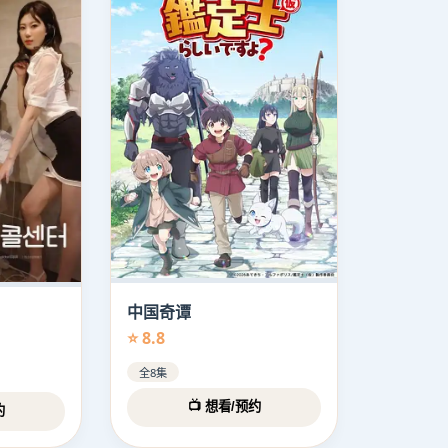
中国奇谭
⭐ 8.8
全8集
📺 想看/预约
约