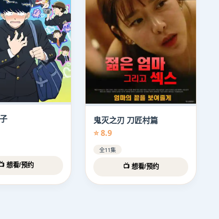
子
鬼灭之刃 刀匠村篇
⭐ 8.9
全11集
📺 想看/预约
📺 想看/预约