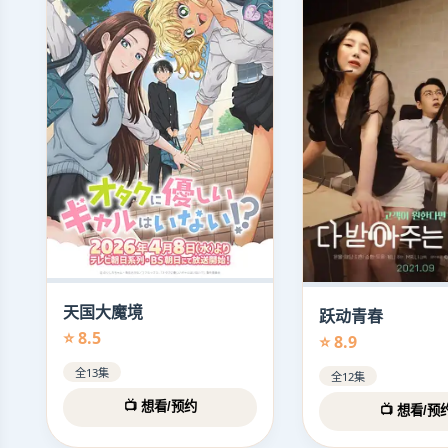
天国大魔境
跃动青春
⭐ 8.5
⭐ 8.9
全13集
全12集
📺 想看/预约
📺 想看/预