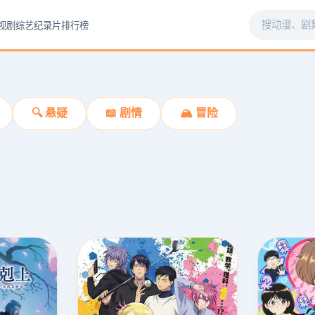
视剧
综艺
纪录片
排行榜
🔍 悬疑
📖 剧情
🏔️ 冒险