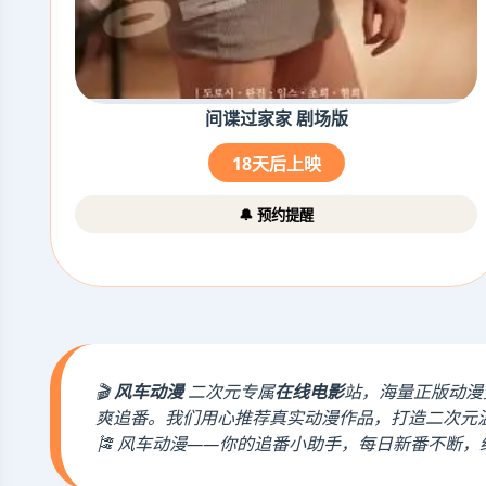
间谍过家家 剧场版
18天后上映
🔔 预约提醒
🎬
风车动漫
二次元专属
在线电影
站，海量正版动漫
爽追番。我们用心推荐真实动漫作品，打造二次元
🎏 风车动漫——你的追番小助手，每日新番不断