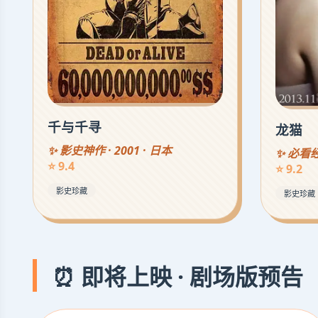
千与千寻
龙猫
✨ 影史神作 · 2001 · 日本
✨ 必看经典
⭐ 9.4
⭐ 9.2
影史珍藏
影史珍藏
⏰ 即将上映 · 剧场版预告