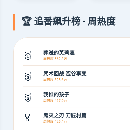
🏆 追番飙升榜 · 周热度
🥇
葬送的芙莉莲
周热度 562.3万
🥈
咒术回战 涩谷事变
周热度 528.6万
🥉
我推的孩子
周热度 467.9万
🏅
鬼灭之刃 刀匠村篇
周热度 426.4万