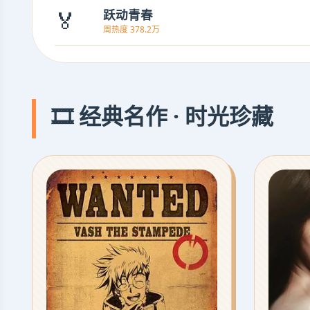
🏅
跃动青春
周热度 378.2万
🎞️ 经典名作 · 时光珍藏