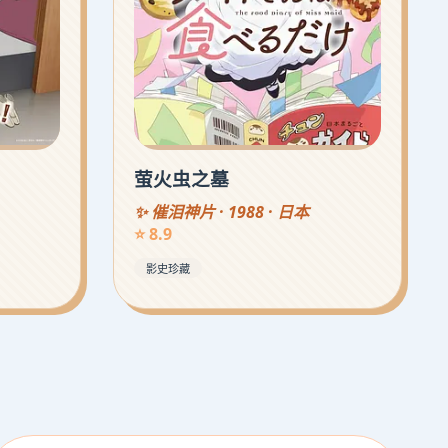
萤火虫之墓
✨ 催泪神片 · 1988 · 日本
⭐ 8.9
影史珍藏