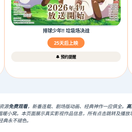
排球少年!! 垃圾场决战
25天后上映
🔔 预约提醒
资源
免费观看
，新番连载、剧场版动画、经典神作一应俱全。
高
温暖小窝。本页面展示真实影视作品信息，所有点击跳转及播放
，经典永不褪色。