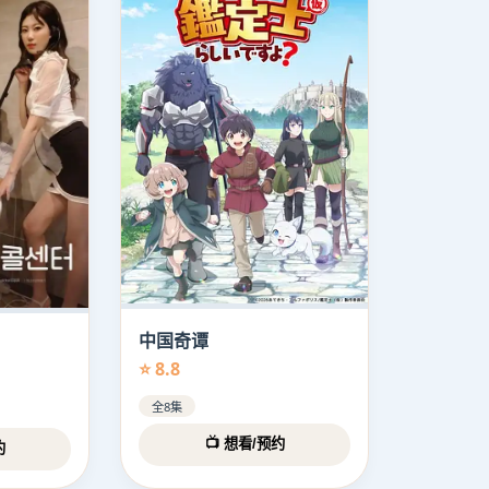
中国奇谭
⭐ 8.8
全8集
📺 想看/预约
约