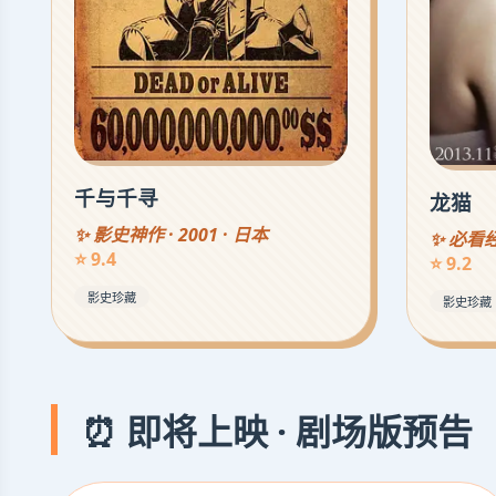
千与千寻
龙猫
✨ 影史神作 · 2001 · 日本
✨ 必看经典
⭐ 9.4
⭐ 9.2
影史珍藏
影史珍藏
⏰ 即将上映 · 剧场版预告