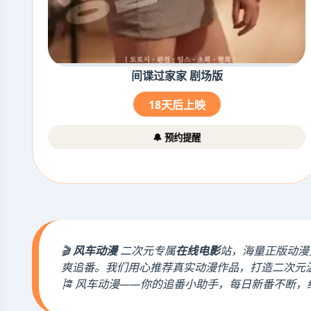
间谍过家家 剧场版
18天后上映
🔔 预约提醒
🎬
风车动漫
二次元专属
在线电影
站，海量正版动漫
爽追番。我们用心推荐真实动漫作品，打造二次元
🎏 风车动漫——你的追番小助手，每日新番不断