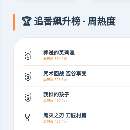
🏆 追番飙升榜 · 周热度
🥇
葬送的芙莉莲
周热度 562.3万
🥈
咒术回战 涩谷事变
周热度 528.6万
🥉
我推的孩子
周热度 467.9万
🏅
鬼灭之刃 刀匠村篇
周热度 426.4万