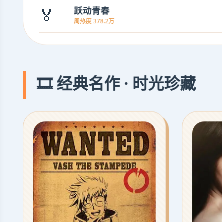
🏅
跃动青春
周热度 378.2万
🎞️ 经典名作 · 时光珍藏