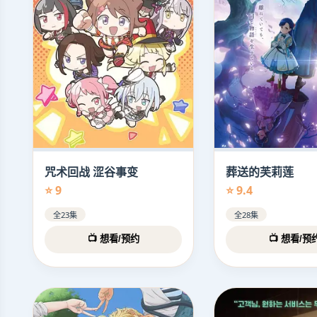
咒术回战 涩谷事变
葬送的芙莉莲
⭐ 9
⭐ 9.4
全23集
全28集
📺 想看/预约
📺 想看/预