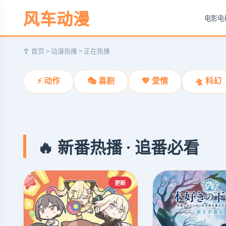
风车动漫
电影
电
葬送的芙莉莲
🎐 首页 > 动漫热播 > 正在热播
寿命论奇幻催泪，治愈之旅
⚡ 动作
🎭 喜剧
💖 爱情
🛸 科幻
立即观看
❮
🔥 新番热播 · 追番必看
更新