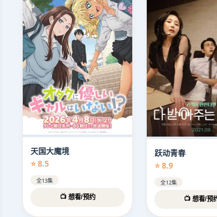
天国大魔境
跃动青春
⭐ 8.5
⭐ 8.9
全13集
全12集
📺 想看/预约
📺 想看/预