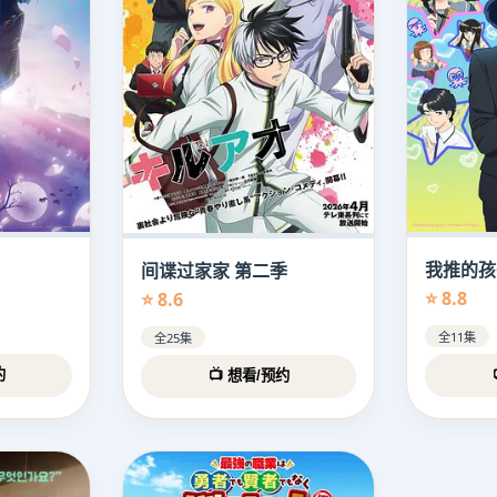
我推的孩
间谍过家家 第二季
⭐ 8.8
⭐ 8.6
全11集
全25集
约
📺 想看/预约