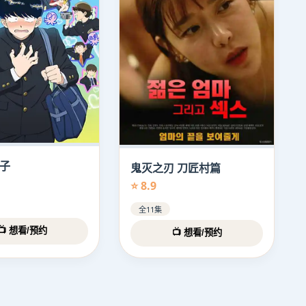
子
鬼灭之刃 刀匠村篇
⭐ 8.9
全11集
📺 想看/预约
📺 想看/预约