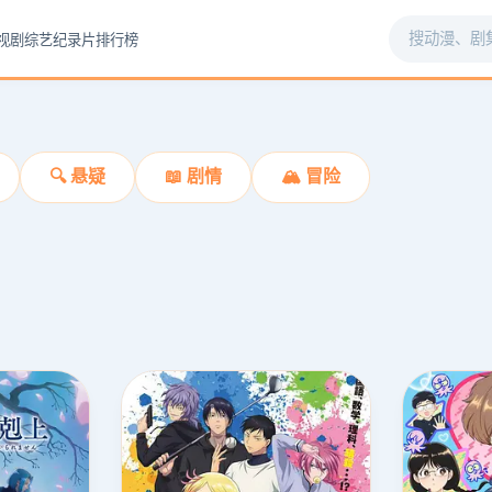
视剧
综艺
纪录片
排行榜
🔍 悬疑
📖 剧情
🏔️ 冒险