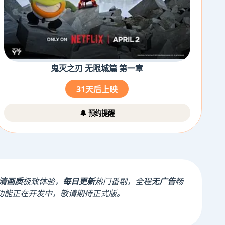
鬼灭之刃 无限城篇 第一章
31天后上映
🔔 预约提醒
清画质
极致体验，
每日更新
热门番剧，全程
无广告
畅
功能正在开发中，敬请期待正式版。